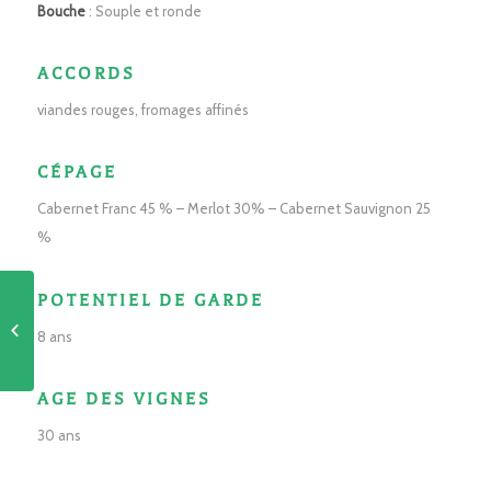
Bouche
: Souple et ronde
ACCORDS
viandes rouges, fromages affinés
CÉPAGE
Cabernet Franc 45 % – Merlot 30% – Cabernet Sauvignon 25
%
POTENTIEL DE GARDE
Cabernet IGP du Val de
8 ans
Loire
AGE DES VIGNES
30 ans