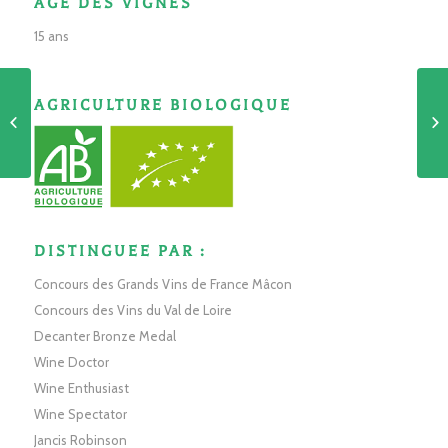
AGE DES VIGNES
15 ans
Pavillon du Haut Bourg
AGRICULTURE BIOLOGIQUE
Muscadet Côtes de
Grandlieu sur Lie [AB]
DISTINGUEE PAR :
Concours des Grands Vins de France Mâcon
Concours des Vins du Val de Loire
Decanter Bronze Medal
Wine Doctor
Wine Enthusiast
Wine Spectator
Jancis Robinson